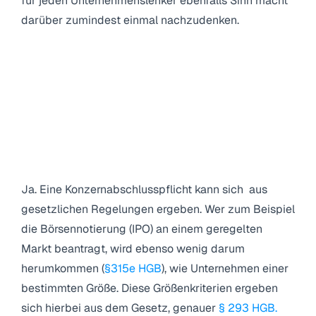
für jeden Unternehmenslenker ebenfalls Sinn macht
darüber zumindest einmal nachzudenken.
3. Kann ich eigentlich auch
verpflichtet sein einen
Konzernabschluss aufzustellen /
eine Konsolidierung zu machen?
3.1 Konzernabschluss nach HGB oder
IFRS
Ja.
Eine Konzernabschlusspflicht kann sich aus
gesetzlichen Regelungen ergeben. Wer zum Beispiel
die Börsennotierung (IPO) an einem geregelten
Markt beantragt, wird ebenso wenig darum
herumkommen (
§315e HGB
), wie Unternehmen einer
bestimmten Größe. Diese Größenkriterien ergeben
sich hierbei aus dem Gesetz, genauer
§ 293 HGB.