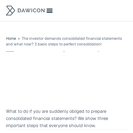
Search for:
Finance Blog & Podcast
Termin vereinbaren
Home
»
The investor demands consolidated financial statements
and what now? 3 basic steps to perfect consolidation!
ACCOUNTING & TAX
,
DECEMBER 21,
BLOG
2021
The investor demands
consolidated financial
statements and what now?
3 basic steps to perfect
consolidation!
What to do if you are suddenly obliged to prepare
consolidated financial statements? We show three
important steps that everyone should know.