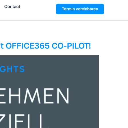
Contact
Termin vereinbaren
ft OFFICE365 CO-PILOT!