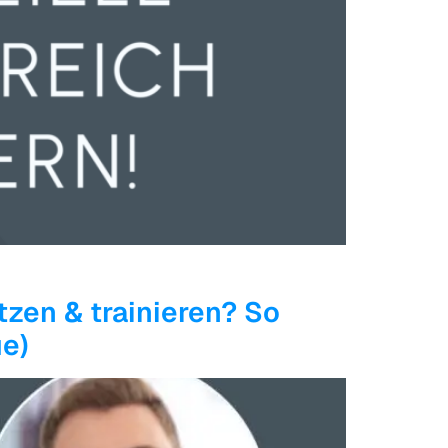
zen & trainieren? So
ue)