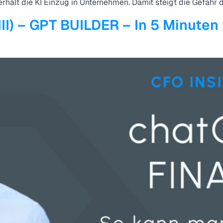
erhält die KI Einzug in Unternehmen. Damit steigt die Gefahr 
III) – GPT BUILDER – In 5 Minuten