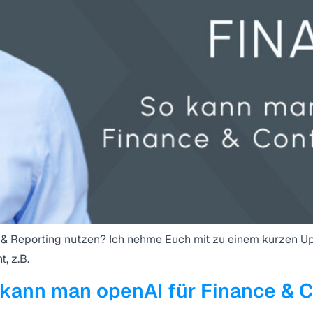
 & Reporting nutzen? Ich nehme Euch mit zu einem kurzen Upd
, z.B.
ann man openAI für Finance & Co