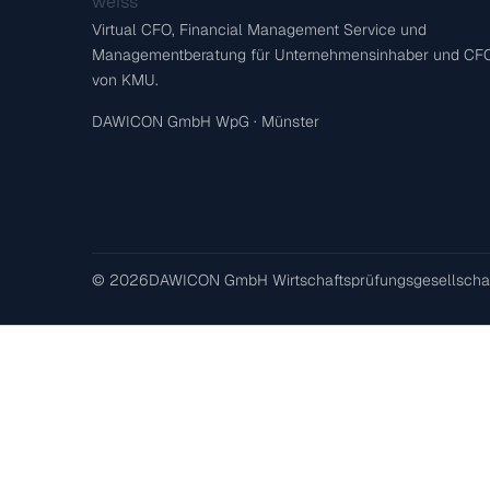
Virtual CFO, Financial Management Service und
Managementberatung für Unternehmensinhaber und CF
von KMU.
DAWICON GmbH WpG · Münster
© 2026
DAWICON GmbH Wirtschaftsprüfungsgesellscha