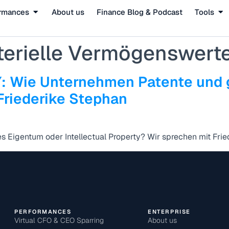
rmances
About us
Finance Blog & Podcast
Tools
erielle Vermögenswert
 Wie Unternehmen Patente und g
Friederike Stephan
s Eigentum oder Intellectual Property? Wir sprechen mit Frie
PERFORMANCES
ENTERPRISE
Virtual CFO & CEO Sparring
About us