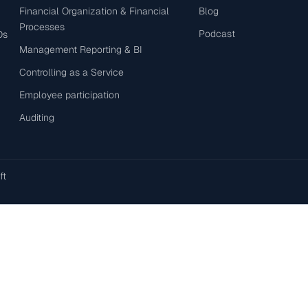
Financial Organization & Financial
Blog
Processes
Podcast
Os
Management Reporting & BI
Controlling as a Service
Employee participation
Auditing
ft