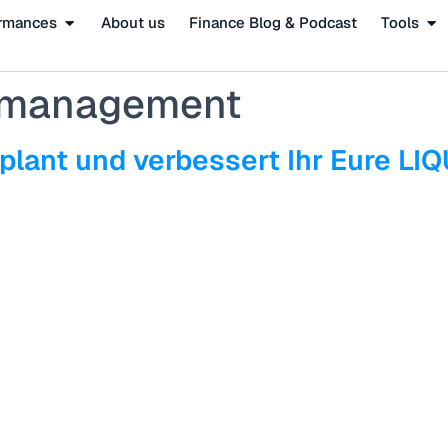
rmances
About us
Finance Blog & Podcast
Tools
komanagement
nt und verbessert Ihr Eure LIQU